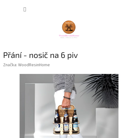
Přejít
NÁKUP
na
obsah
KOŠÍK
Přání - nosič na 6 piv
Značka:
WoodResinHome