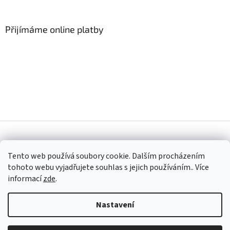
á
p
a
Přijímáme online platby
t
í
Vytvořil Shoptet
Tento web používá soubory cookie. Dalším procházením
tohoto webu vyjadřujete souhlas s jejich používáním.. Více
Copyright 2026
DekoraceNaPřání
. Všechna práva vyhrazena.
informací
zde
.
Nastavení