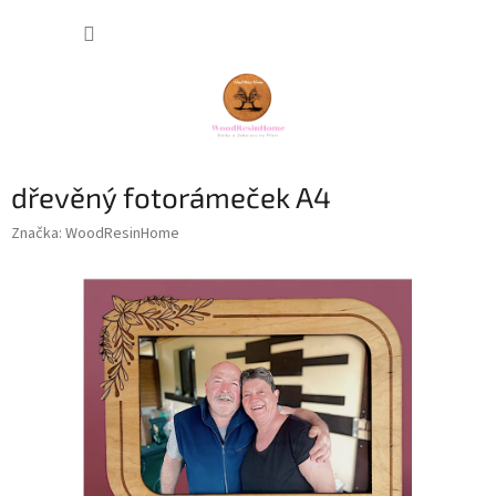
Přejít
NÁKUP
na
obsah
KOŠÍK
dřevěný fotorámeček A4
Značka:
WoodResinHome