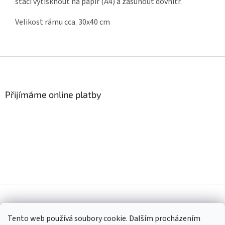
stačí vytisknout na papír (A4) a zasunout dovnitř.
Velikost rámu cca. 30x40 cm
Z
á
p
a
Přijímáme online platby
t
í
Vytvořil Shoptet
Tento web používá soubory cookie. Dalším procházením