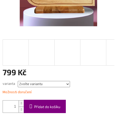
799 Kč
Měrná
varianta
cena:
Možnosti doručení
Přidat do košíku