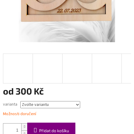
od
300 Kč
Měrná
varianta
cena:
Možnosti doručení
Přidat do košíku