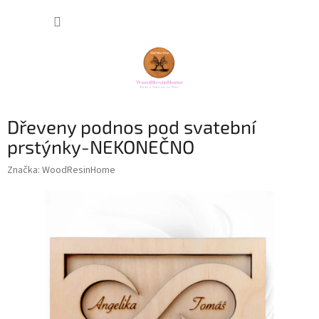
Přejít
NÁKUP
na
obsah
KOŠÍK
Dřeveny podnos pod svatební
prstýnky-NEKONEČNO
Značka:
WoodResinHome