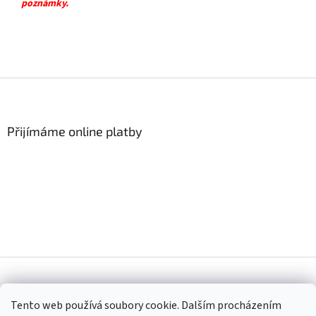
poznámky.
Z
á
p
a
Přijímáme online platby
t
í
Vytvořil Shoptet
Tento web používá soubory cookie. Dalším procházením