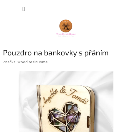
Přejít
NÁKUP
na
obsah
KOŠÍK
Pouzdro na bankovky s přáním
Značka:
WoodResinHome