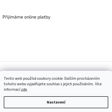
Z
á
p
a
Přijímáme online platby
t
í
Vytvořil Shoptet
Tento web používá soubory cookie. Dalším procházením
tohoto webu vyjadřujete souhlas s jejich používáním.. Více
Copyright 2026
DekoraceNaPřání
. Všechna práva vyhrazena.
informací
zde
.
Nastavení