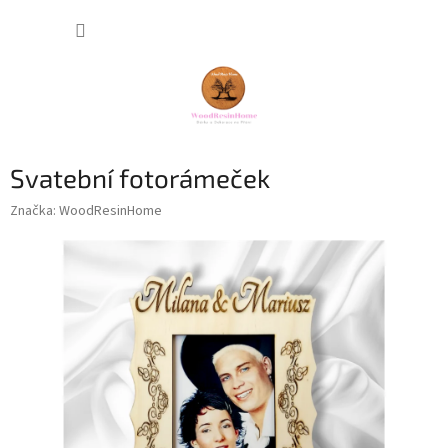
Přejít
NÁKUP
na
obsah
KOŠÍK
Svatební fotorámeček
Značka:
WoodResinHome