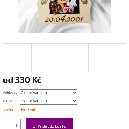
od
330 Kč
Měrná
Velikost
cena:
varianta
Možnosti doručení
Přidat do košíku