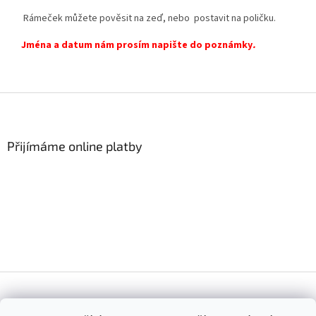
Rámeček můžete pověsit na zeď, nebo postavit na poličku.
Jména a datum nám prosím napište do poznámky
.
Z
á
p
a
Přijímáme online platby
t
í
Vytvořil Shoptet