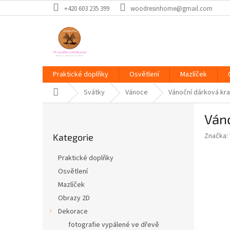
Přejít
+420 603 235 399
woodresinhome@gmail.com
na
obsah
Praktické doplňky
Osvětlení
Mazlíček
Domů
Svátky
Vánoce
Vánoční dárková kr
P
Váno
o
Přeskočit
s
Značka:
Kategorie
kategorie
t
r
Praktické doplňky
a
Osvětlení
n
Mazlíček
n
í
Obrazy 2D
p
Dekorace
a
fotografie vypálené ve dřevě