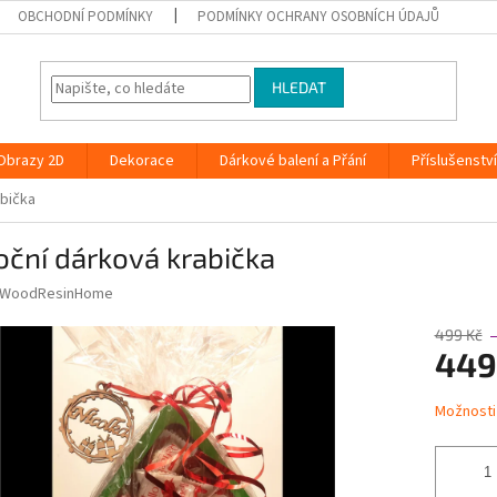
OBCHODNÍ PODMÍNKY
PODMÍNKY OCHRANY OSOBNÍCH ÚDAJŮ
HLEDAT
Obrazy 2D
Dekorace
Dárkové balení a Přání
Příslušenstv
abička
ční dárková krabička
WoodResinHome
499 Kč
449
Měrná
Možnosti
cena: