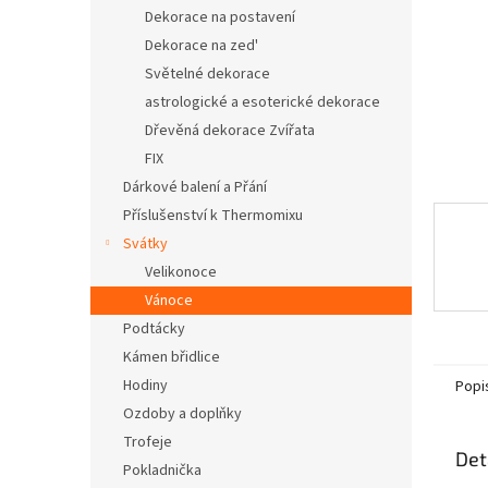
n
Dekorace na postavení
e
Dekorace na zed'
l
Světelné dekorace
astrologické a esoterické dekorace
Dřevěná dekorace Zvířata
FIX
Dárkové balení a Přání
Příslušenství k Thermomixu
Svátky
Velikonoce
Vánoce
Podtácky
Kámen břidlice
Hodiny
Popi
Ozdoby a doplňky
Trofeje
Det
Pokladnička