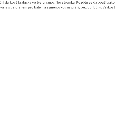
ční dárková krabička ve tvaru vánočního stromku. Později se dá použít jako
vána s celofánem pro balení a s jmenovkou na přání, bez bonbónu. Velikost