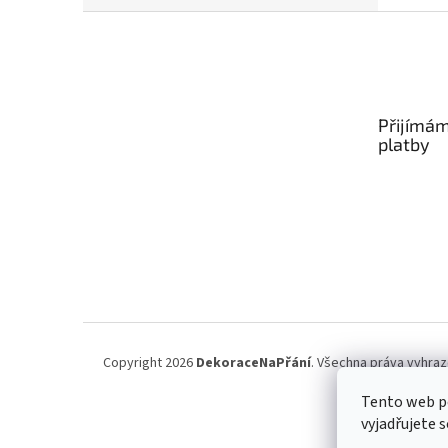
Z
á
p
a
t
Přijímám
í
platby
Copyright 2026
DekoraceNaPřání
. Všechna práva vyhraz
Tento web p
vyjadřujete s