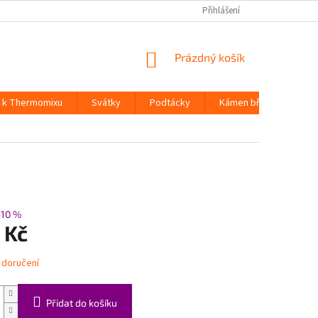
Přihlášení
NÁKUPNÍ
Prázdný košík
KOŠÍK
í k Thermomixu
Svátky
Podtácky
Kámen břidlice
H
–10 %
 Kč
 doručení
Přidat do košíku