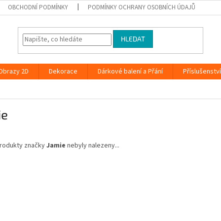
OBCHODNÍ PODMÍNKY
PODMÍNKY OCHRANY OSOBNÍCH ÚDAJŮ
HLEDAT
Obrazy 2D
Dekorace
Dárkové balení a Přání
Příslušenstv
ie
rodukty značky
Jamie
nebyly nalezeny...