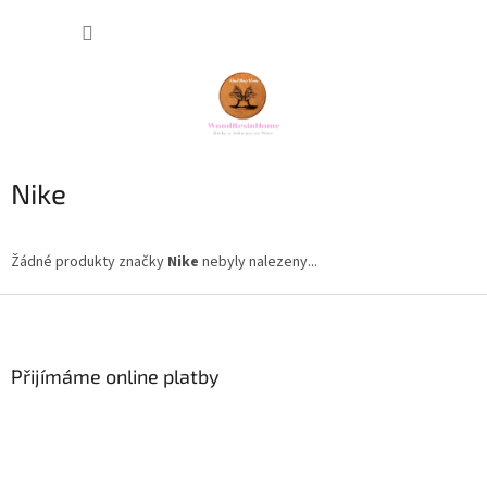
Přejít
NÁKUP
na
obsah
KOŠÍK
Nike
Žádné produkty značky
Nike
nebyly nalezeny...
Z
á
p
a
Přijímáme online platby
t
í