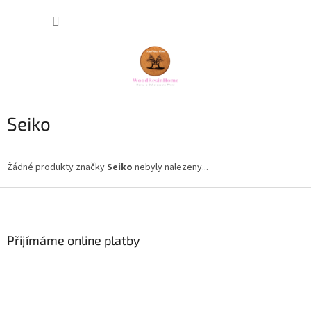
Přejít
NÁKUP
na
obsah
KOŠÍK
Seiko
Žádné produkty značky
Seiko
nebyly nalezeny...
Z
á
p
a
Přijímáme online platby
t
í